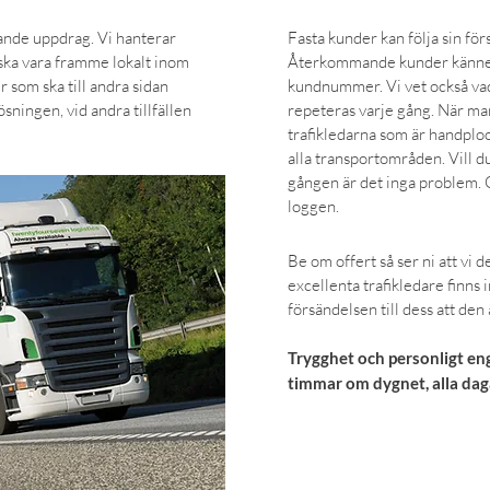
tande uppdrag. Vi hanterar
Fasta kunder kan följa sin fö
ska vara framme lokalt inom
Återkommande kunder känner 
 som ska till andra sidan
kundnummer. Vi vet också vad
lösningen, vid andra tillfällen
repeteras varje gång. När ma
trafikledarna som är handplo
alla transportområden. Vill 
gången är det inga problem. O
loggen.
Be om offert så ser ni att vi 
excellenta trafikledare finns
försändelsen till dess att den
Trygghet och personligt eng
timmar om dygnet, alla daga
BOKA