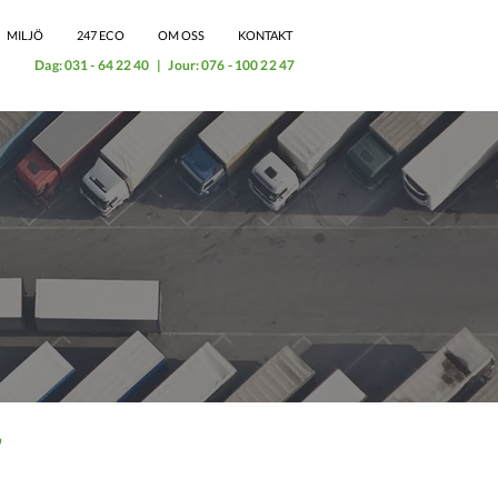
MILJÖ
247 ECO
OM OSS
KONTAKT
Dag:
031 - 64 22 40
| Jour:
076 - 100 22 47
7