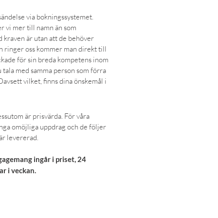
rsändelse via bokningssystemet.
vi mer till namn än som
 kraven är utan att de behöver
n ringer oss kommer man direkt till
ckade för sin breda kompetens inom
du tala med samma person som förra
avsett vilket, finns dina önskemål i
dessutom är prisvärda. För våra
 inga omöjliga uppdrag och de följer
 är levererad.
agemang ingår i priset, 24
r i veckan.
KONTAKTA OSS