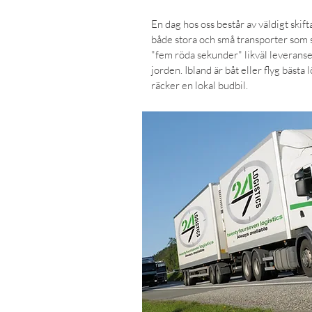
En dag hos oss består av väldigt skif
både stora och små transporter som 
"fem röda sekunder" likväl leveranser
jorden. Ibland är båt eller flyg bästa 
räcker en lokal budbil.