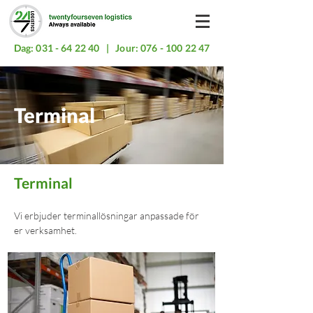
Dag:
031 - 64 22 40
| Jour:
076 - 100 22 47
Terminal
Terminal
Vi erbjuder terminallösningar anpassade för
er verksamhet.