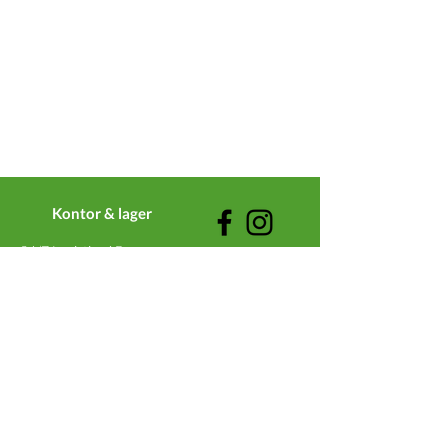
Kontor & lager
24/7 Logistics AB
Gullbergsvassgatan 6
411 04 Göteborg
Telefon
031-64 22 40
Kontor
076-100 22 47 Jour