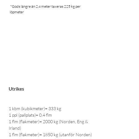
*Gods längre än 2,4 meter taxeras 225 kg per
löpmeter
Utrikes
1 kbm (kubikmeter)= 333 kg
1 ppl (pallplats)= 0,4 flm
1 flm (flakmeter)= 2000 kg (Norden, Eng &
Irland)
1 flm (flakmeter)= 1850 kg (utanför Norden)