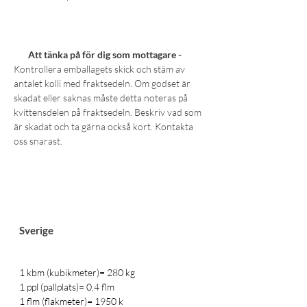
Att tänka på för dig som mottagare -
Kontrollera emballagets skick och stäm av
antalet kolli med fraktsedeln. Om godset är
skadat eller saknas måste detta noteras på
kvittensdelen på fraktsedeln. Beskriv vad som
är skadat och ta gärna också kort. Kontakta
oss snarast.
Sverige
1 kbm (kubikmeter)= 280 kg
1 ppl (pallplats)= 0,4 flm
1 flm (flakmeter)= 1950 k