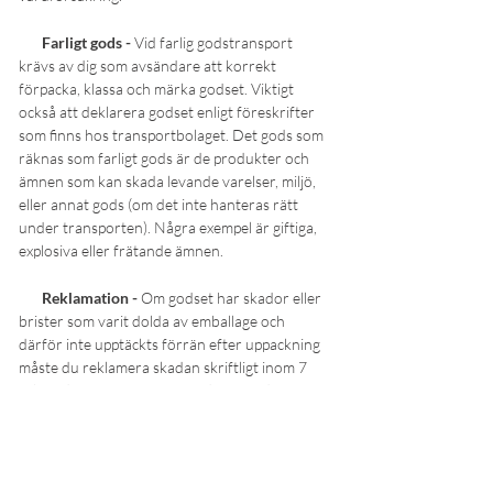
Farligt gods -
Vid farlig godstransport
krävs av dig som avsändare att korrekt
förpacka, klassa och märka godset. Viktigt
också att deklarera godset enligt föreskrifter
som finns hos transportbolaget. Det gods som
räknas som farligt gods är de produkter och
ämnen som kan skada levande varelser, miljö,
eller annat gods (om det inte hanteras rätt
under transporten). Några exempel är giftiga,
explosiva eller frätande ämnen.
Reklamation -
Om godset har skador eller
brister som varit dolda av emballage och
därför inte upptäckts förrän efter uppackning
måste du reklamera skadan skriftligt inom 7
arbetsdagar efter mottagandet. När du
anmäler skadan inom denna tid anses skadan
vara orsakad under transporten om inte 247
Logistics kan visa motsatsen. Om du däremot
reklamerar efter 7 arbetsdagar, är det istället