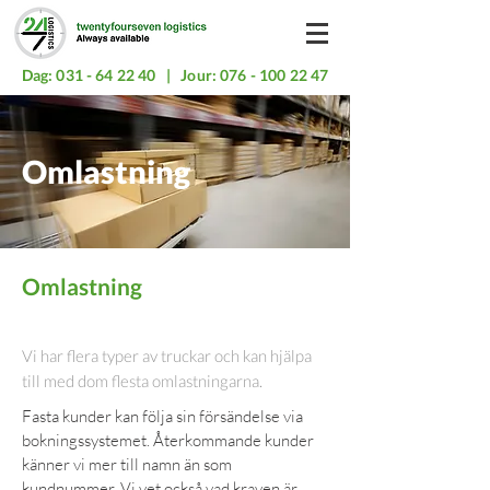
Dag:
031 - 64 22 40
| Jour:
076 - 100 22 47
Omlastning
Omlastning
Vi har flera typer av truckar och kan hjälpa
till med dom flesta omlastningarna.
Fasta kunder kan följa sin försändelse via
bokningssystemet. Återkommande kunder
känner vi mer till namn än som
kundnummer. Vi vet också vad kraven är