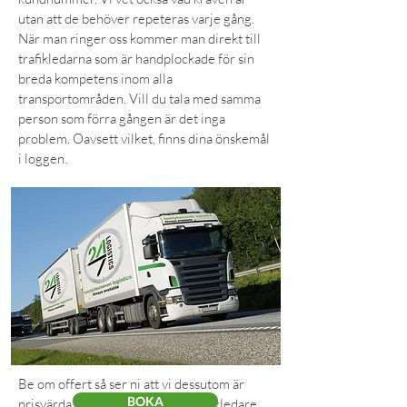
utan att de behöver repeteras varje gång.
När man ringer oss kommer man direkt till
trafikledarna som är handplockade för sin
breda kompetens inom alla
transportområden. Vill du tala med samma
person som förra gången är det inga
problem. Oavsett vilket, finns dina önskemål
i loggen.
Be om offert så ser ni att vi dessutom är
BOKA
prisvärda. För våra excellenta trafikledare