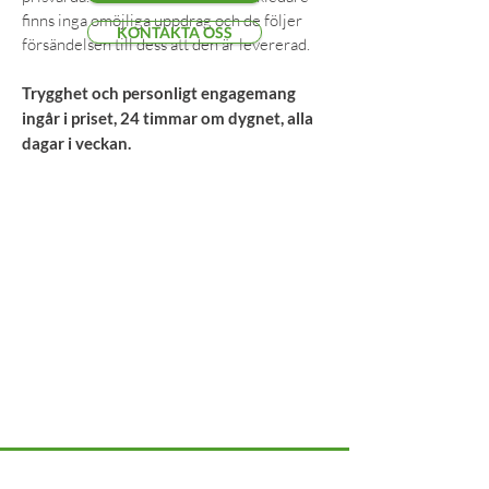
finns inga omöjliga uppdrag och de följer
KONTAKTA OSS
försändelsen till dess att den är levererad.
Trygghet och personligt engagemang
ingår i priset, 24 timmar om dygnet, alla
dagar i veckan.
Kontor & lager