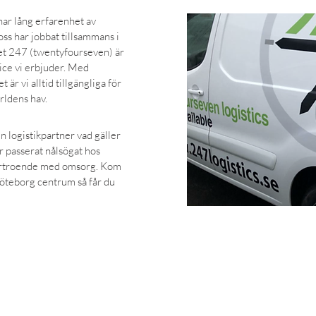
har lång erfarenhet av
oss har jobbat tillsammans i
t 247 (twentyfourseven) är
vice vi erbjuder. Med
är vi alltid tillgängliga för
rldens hav.
n logistikpartner vad gäller
r passerat nålsögat hos
förtroende med omsorg. Kom
 Göteborg centrum så får du
KONTAKTA OSS