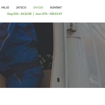
MILJÖ
247 ECO
OM OSS
KONTAKT
Dag:
031 - 64 22 40
| Jour:
076 - 100 22 47