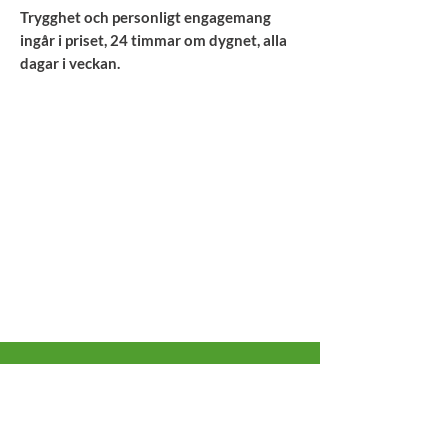
Trygghet och personligt engagemang
ingår i priset, 24 timmar om dygnet, alla
dagar i veckan.
Kontor & lager
24/7 Logistics AB
Gullbergsvassgatan 6