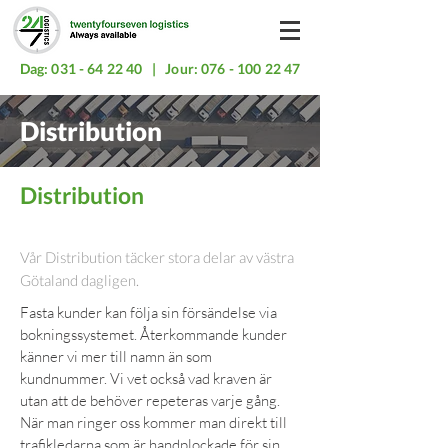
Dag:
031 - 64 22 40
| Jour:
076 - 100 22 47
Distribution
Distribution
Vår Distribution täcker stora delar av västra
Götaland dagligen.
Fasta kunder kan följa sin försändelse via
bokningssystemet. Återkommande kunder
känner vi mer till namn än som
kundnummer. Vi vet också vad kraven är
utan att de behöver repeteras varje gång.
När man ringer oss kommer man direkt till
trafikledarna som är handplockade för sin