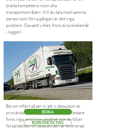
breda kompetens inom alla
transportområden. Vill du tala med samma
person som förra gången är det inga
problem. Oavsett vilket, finns dina önskemål
i loggen.
Be om offert så ser ni att vi dessutom är
BOKA
prisvärda. För våra excellenta trafikledare
finns inga omöjliga uppdrag och de följer
KONTAKTA OSS
försändelsen till dess att den är levererad.